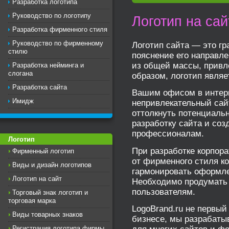
Разработка логотипа
Руководство по логотипу
Логотип на сай
Разработка фирменного стиля
Руководство по фирменному
Логотип сайта — это г
стилю
пояснение его направле
из общей массы, привл
Разработка нейминга и
слогана
образом, логотип являе
Разработка сайта
Вашим офисом в интерн
Имидж
непривлекательный сайт
оттолкнуть потенциальн
разработку сайта и соз
профессионалам.
Логотип
При разработке корпора
Фирменный логотип
от фирменного стиля к
Виды и дизайн логотипов
гармонировать оформл
Логотип на сайт
Необходимо продумать 
пользователям.
Торговый знак логотип и
торговая марка
LogoBrand.ru не первый
Виды товарных знаков
бизнесе, мы разрабаты
для многих сайтов и фо
Регистрация логотипа фирмы,