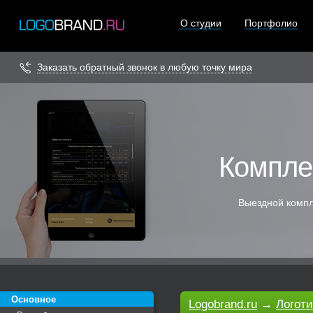
О студии
Портфолио
Заказать обратный звонок в любую точку мира
Компле
Выездной компл
Основное
Logobrand.ru
→
Логот