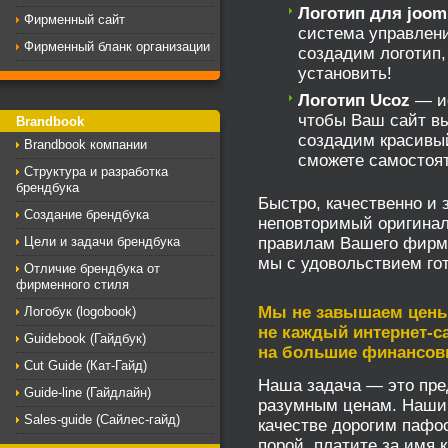
Логотип для joom
Фирменный сайт
система управлен
Фирменный бланк организации
создадим логотип,
установить!
Логотип Ucoz
— ис
чтобы Ваш сайт вы
Brandbook
создадим красивый
Brandbook компании
сможете самостоят
Структура и разработка
брендбука
Быстро, качественно и
Создание брендбука
неповторимый оригинал
правилам Вашего фирмен
Цели и задачи брендбука
мы с удовольствием гот
Отличие брендбука от
фирменного стиля
Мы не завышаем цены 
Логобук (logobook)
не каждый интернет-са
Guidebook (Гайдбук)
на большие финансов
Cut Guide (Кат-Гайд)
Наша задача — это пре
Guide-line (Гайдлайн)
разумным ценам. Наши 
Sales-guide (Сайлес-гайд)
качестве дорогим пафо
порой, платите за имя 