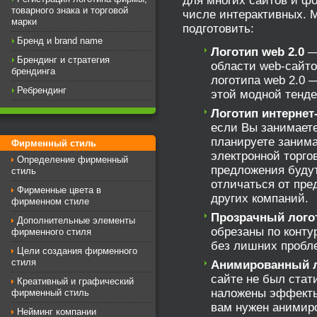
товарного знака и торговой
числе интерактивных.
марки
подготовить:
Бренд и brand name
Логотип web 2.0
—
Брендинг и стратегия
области web-сайто
брендинга
логотипа web 2.0 
Ребрендинг
этой модной тенде
Логотип интернет
если Вы занимает
планируете заним
Фирменный стиль
электронной торго
Определение фирменный
предложения буду
стиль
отличаться от пр
Фирменные цвета в
других компаний.
фирменном стиле
Прозрачный лого
Дополнительные элементы
обрезаны по конту
фирменного стиля
без лишних пробл
Цели создания фирменного
стиля
Анимированный л
сайте не был стат
Креативный и графический
наложены эффекты,
фирменный стиль
вам нужен анимир
Нейминг компании